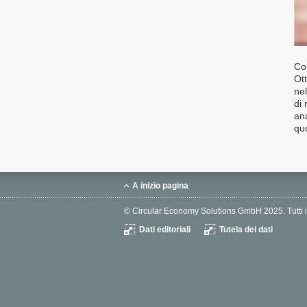
Co
Ott
nel
di 
ana
qu
A inizio pagina
© Circular Economy Solutions GmbH 2025. Tutti i dir
Dati editoriali
Tutela dei dati