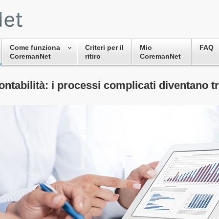
Come funziona
Criteri per il
Mio
FAQ
CoremanNet
ritiro
CoremanNet
ontabilità: i processi complicati diventano t