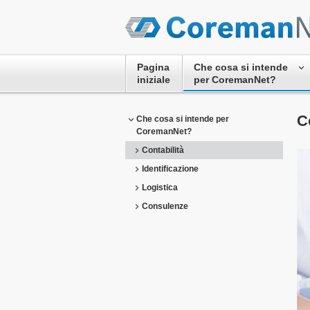
Pagina
Che cosa si intende
iniziale
per CoremanNet?
C
Che cosa si intende per
CoremanNet?
Contabilità
Identificazione
Logistica
Consulenze