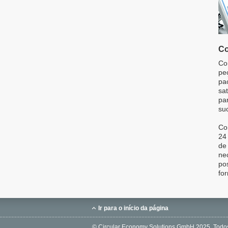
Co
Co
pe
pa
sa
par
su
Co
24
de
ne
po
for
Ir para o início da página
© Circular Economy Solutions GmbH 2025. Todos 