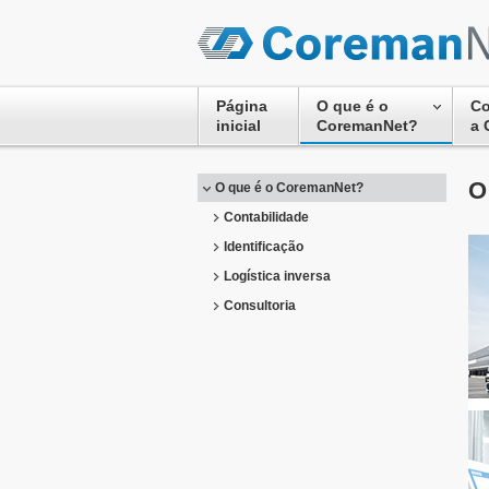
Página
O que é o
Co
inicial
CoremanNet?
a 
O
O que é o CoremanNet?
Contabilidade
Identificação
Logística inversa
Consultoria