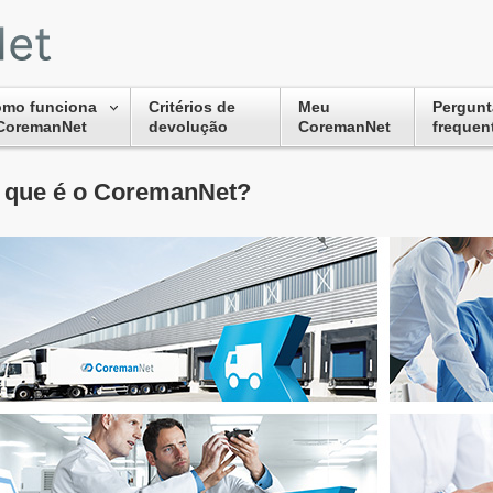
mo funciona
Critérios de
Meu
Pergunt
CoremanNet
devolução
CoremanNet
frequen
 que é o CoremanNet?