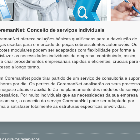
remanNet: Conceito de serviços individuais
remanNet oferece soluções básicas qualificadas para a devolução de
ças usadas para o mercado de peças sobressalentes automóveis. Os
cotes modulares podem ser adaptados com flexibilidade por forma a
tisfazer as necessidades individuais da empresa, contribuindo, assim,
a criar procedimentos empresariais rápidos e eficientes, cruciais para 
cesso a longo termo.
m CoremanNet pode tirar partido de um serviço de consultoria e supor
 horas por dia. Os peritos da CoremanNet analisarão os seus process
 negócio atuais e auxiliá-lo-ão no planeamento dos módulos de serviço
cessários. Por muito individuais que as necessidades da sua empresa
ssam ser, o conceito do serviço CoremanNet pode ser adaptado por
ma a satisfazer totalmente as estruturas específicas envolvidas.
os direitos reservados.