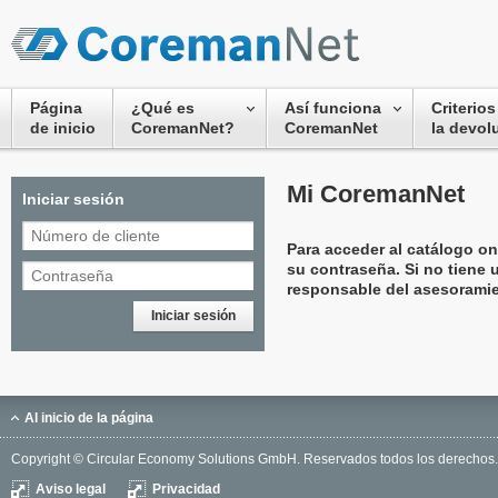
Página
¿Qué es
Así funciona
Criterios
de inicio
CoremanNet?
CoremanNet
la devol
Mi CoremanNet
Iniciar sesión
Para acceder al catálogo on
su contraseña. Si no tiene 
responsable del asesoramien
Al inicio de la página
Copyright © Circular Economy Solutions GmbH. Reservados todos los derechos.
Aviso legal
Privacidad